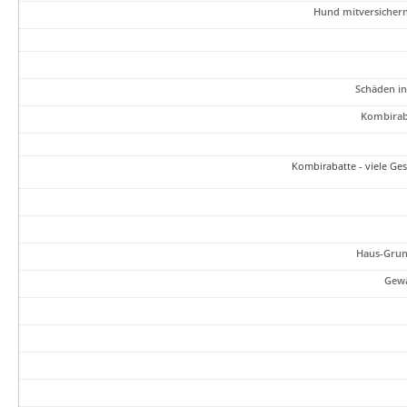
Hund mitversichern
Schäden in
Kombirab
Kombirabatte - viele Ges
Haus-Grund
Gewä