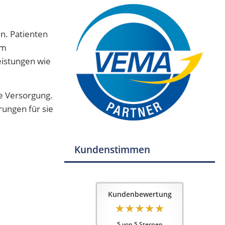
en. Patienten
im
eistungen wie
e Versorgung.
rungen für sie
Kundenstimmen
Kundenbewertung
5
von
5
Sternen